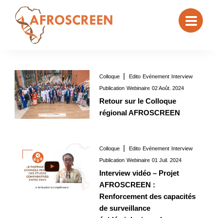
Colloque
Edito
Evénement
Interview
Interview
02 Août. 2024
Publication
Webinaire
02 Août. 2024
Retour sur le Colloque
régional AFROSCREEN
Colloque
Edito
Evénement
Interview
Interview
01 Juil. 2024
Publication
Webinaire
01 Juil. 2024
Interview vidéo – Projet
AFROSCREEN :
Renforcement des capacités
de surveillance