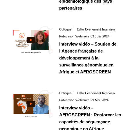
épidémiologique des pays
partenaires
Colloque
Edito
Evénement
Interview
Interview
03 Juin. 2024
Publication
Webinaire
03 Juin. 2024
Interview vidéo – Soutien de
l’Agence française de
développement à la
surveillance génomique en
Afrique et AFROSCREEN
Colloque
Edito
Evénement
Interview
Interview
29 Mai. 2024
Publication
Webinaire
29 Mai. 2024
Interview vidéo –
AFROSCREEN : Renforcer les
capacités de séquençage
génomique en Afrique