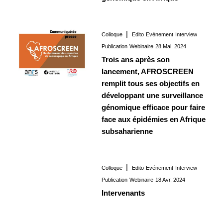
Colloque
Edito
Evénement
Interview
Interview
28 Mai. 2024
Publication
Webinaire
28 Mai. 2024
Trois ans après son
lancement, AFROSCREEN
remplit tous ses objectifs en
développant une surveillance
génomique efficace pour faire
face aux épidémies en Afrique
subsaharienne
Colloque
Edito
Evénement
Interview
Interview
18 Avr. 2024
Publication
Webinaire
18 Avr. 2024
Intervenants