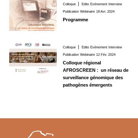
Colloque
Edito
Evénement
Interview
Interview
18 Avr. 2024
Publication
Webinaire
18 Avr. 2024
Programme
Colloque
Edito
Evénement
Interview
Interview
12 Fév. 2024
Publication
Webinaire
12 Fév. 2024
Colloque régional
AFROSCREEN : un réseau de
surveillance génomique des
pathogènes émergents