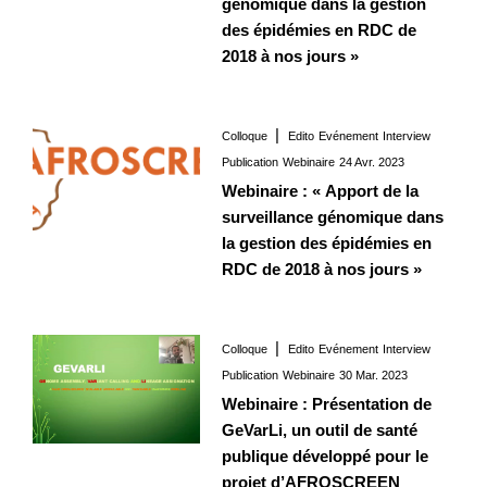
génomique dans la gestion
des épidémies en RDC de
2018 à nos jours »
Colloque
Edito
Evénement
Interview
Interview
24 Avr. 2023
Publication
Webinaire
24 Avr. 2023
Webinaire : « Apport de la
surveillance génomique dans
la gestion des épidémies en
RDC de 2018 à nos jours »
Colloque
Edito
Evénement
Interview
Interview
30 Mar. 2023
Publication
Webinaire
30 Mar. 2023
Webinaire : Présentation de
GeVarLi, un outil de santé
publique développé pour le
projet d’AFROSCREEN