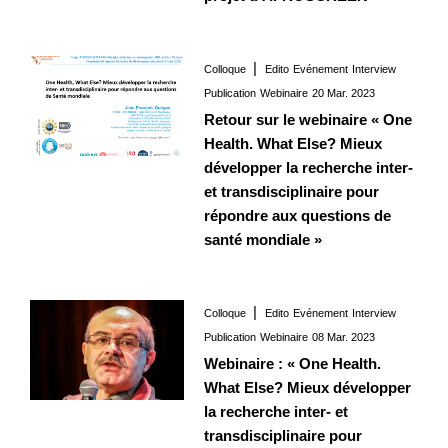
Colloque
Edito
Evénement
Interview
Interview
20 Mar. 2023
Publication
Webinaire
20 Mar. 2023
Retour sur le webinaire « One
Health. What Else? Mieux
développer la recherche inter-
et transdisciplinaire pour
répondre aux questions de
santé mondiale »
Colloque
Edito
Evénement
Interview
Interview
08 Mar. 2023
Publication
Webinaire
08 Mar. 2023
Webinaire : « One Health.
What Else? Mieux développer
la recherche inter- et
transdisciplinaire pour