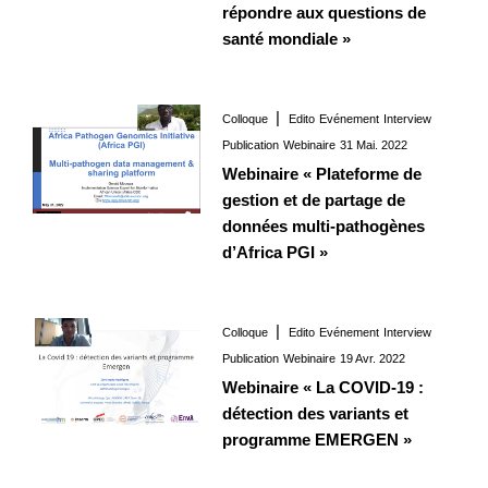
répondre aux questions de
santé mondiale »
Colloque
Edito
Evénement
Interview
Interview
31 Mai. 2022
Publication
Webinaire
31 Mai. 2022
Webinaire « Plateforme de
gestion et de partage de
données multi-pathogènes
d’Africa PGI »
Colloque
Edito
Evénement
Interview
Interview
19 Avr. 2022
Publication
Webinaire
19 Avr. 2022
Webinaire « La COVID-19 :
détection des variants et
programme EMERGEN »