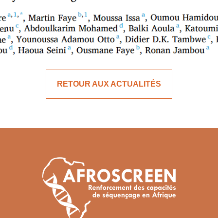
teur
RETOUR AUX ACTUALITÉS
le, le Centre de Recherche Médicale et Sanitaire (CERM
ulignent « la nécessité de renforcer le programme de 
https://www.sciencedirect.com/science/ar
le :