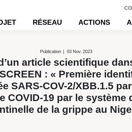
CO
OJET
RÉSEAU
ACTIONS
A
Publication
03 Nov. 2023
d’un article scientifique dan
CREEN : « Première identif
ée SARS-COV-2/XBB.1.5 par
e COVID-19 par le système d
ntinelle de la grippe au Nige
un article scientifique dans