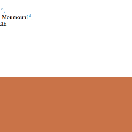
ES, Niger) rapporte les premiers cas de la sous-ligné
surveillance sentinelle de la grippe pour un suivi c
ticle/pii/S2405844023081240?ssrnid=4441252