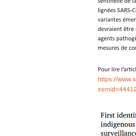
sentinelle de 
lignées SARS-C
variantes émer
devraient être
agents pathogè
mesures de con
Pour lire l’artic
https://www.
ssrnid=4441