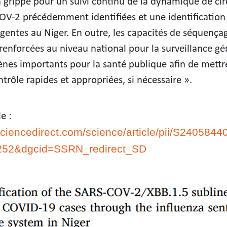
la grippe pour un suivi continu de la dynamique de cir
OV-2 précédemment identifiées et une identification
gentes au Niger. En outre, les capacités de séquença
 renforcées au niveau national pour la surveillance 
nes importants pour la santé publique afin de mett
trôle rapides et appropriées, si nécessaire ».
le :
sciencedirect.com/science/article/pii/S24058
252&dgcid=SSRN_redirect_SD