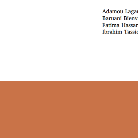
© Institut Pas
Dans cet artic
Les auteurs so
Pour lire l’artic