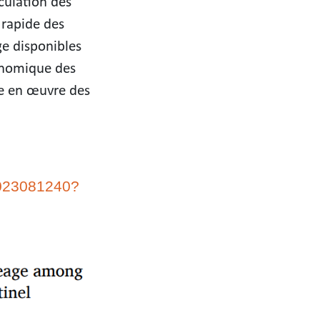
culation des
 rapide des
ge disponibles
génomique des
re en œuvre des
44023081240?