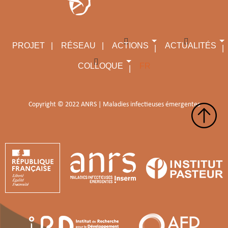
Comprendre la diversité du mpox en Afrique
Le mpox, maladie virale zoonotique, se divise en deux 
PROJET
RÉSEAU
ACTIONS
ACTUALITÉS
COLLOQUE
FR
Clade 1, qui circule principalement en Afri
Clade 2, présent en Afrique de l’Ouest
Copyright © 2022 ANRS | Maladies infectieuses émergentes
Depuis 2022, on a assisté à l’émergence de nouveaux lign
On distingue :
Clade 1a, principalement zoonotique, prése
Clade 1b, associé à une transmission inte
Clade 2a, qui persiste en Afrique de l’Oues