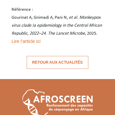
Référence :
Gourinat A, Gnimadi A, Pani N,
et al.
Monkeypox
virus clade Ia epidemiology in the Central African
Republic, 2022–24.
The Lancet Microbe
, 2025.
Lire l’article ici
Localisation géographique des génomes du mpox analysés
RETOUR AUX ACTUALITÉS
Une étude publiée dans
The Lancet Microbe
retrou
Institut Pasteur de
Cette recherche a été menée par l’