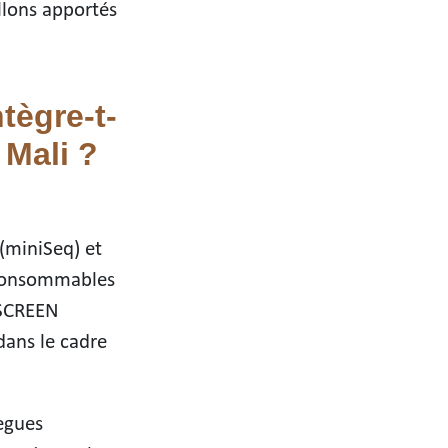
illons apportés
ègre-t-
 Mali ?
(miniSeq) et
 consommables
OSCREEN
dans le cadre
lègues