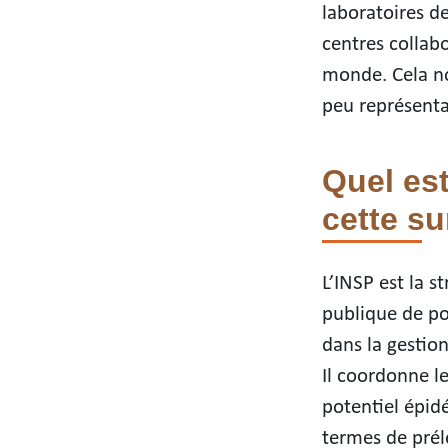
laboratoires d
centres collab
monde. Cela no
peu représenta
Quel est
cette su
L’INSP est la 
publique de por
dans la gestio
Il coordonne l
potentiel épid
termes de prélè