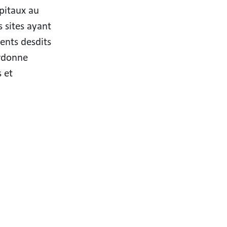
ôpitaux au
 sites ayant
ents desdits
ordonne
 et