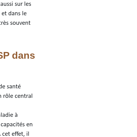
aussi sur les
 et dans le
très souvent
NSP dans
de santé
n rôle central
ladie à
 capacités en
et effet, il