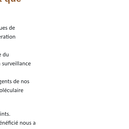
ques de
eration
e du
 surveillance
gents de nos
oléculaire
ints.
énéficié nous a