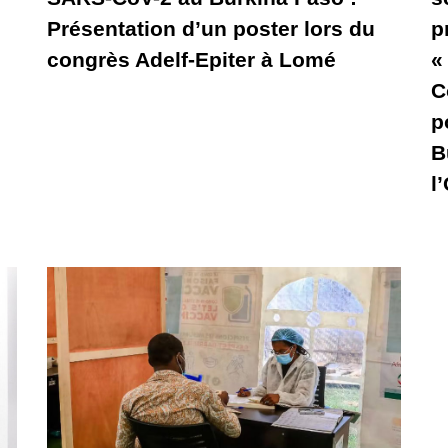
Présentation d’un poster lors du
p
congrès Adelf-Epiter à Lomé
«
C
p
B
l