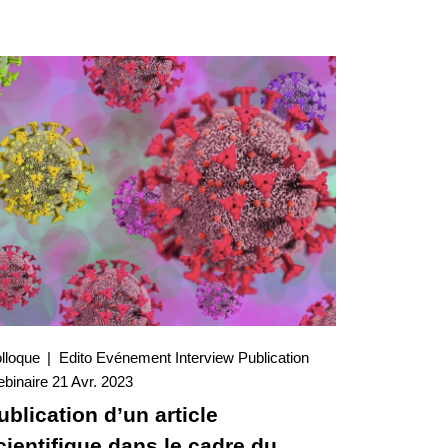
lloque
Edito
Evénement
Interview
Publication
21 Avr. 2023
binaire
21 Avr. 2023
Interview
ublication d’un article
cientifique dans le cadre du