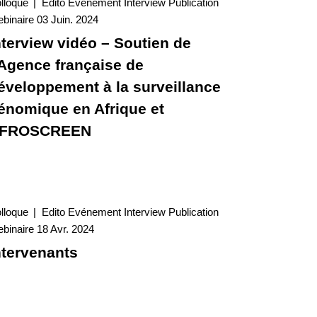
lloque
Edito
Evénement
Interview
Publication
03 Juin. 2024
binaire
03 Juin. 2024
Interview
nterview vidéo – Soutien de
’Agence française de
éveloppement à la surveillance
énomique en Afrique et
FROSCREEN
lloque
Edito
Evénement
Interview
Publication
18 Avr. 2024
binaire
18 Avr. 2024
Interview
ntervenants