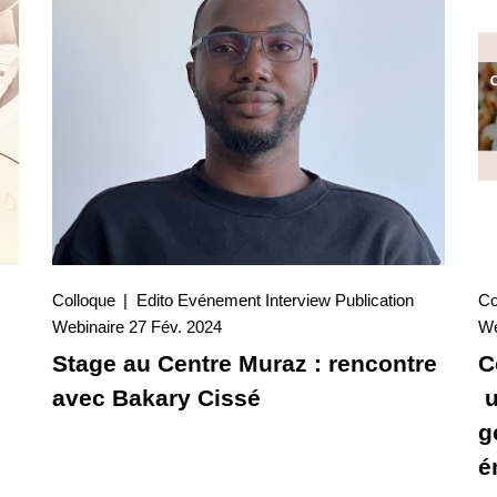
Colloque
Edito
Evénement
Interview
Publication
Co
27 Fév. 2024
Webinaire
27 Fév. 2024
Interview
We
Stage au Centre Muraz : rencontre
C
avec Bakary Cissé
u
g
é