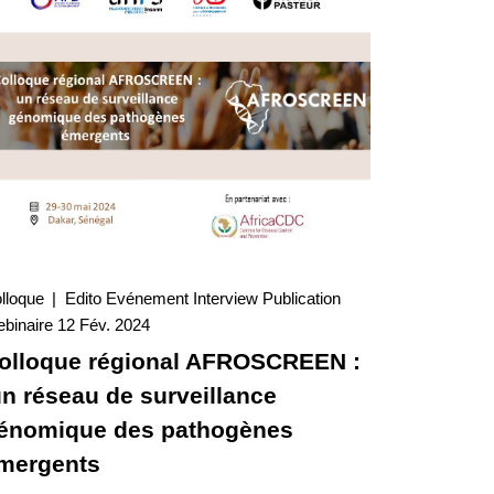
lloque
Edito
Evénement
Interview
Publication
12 Fév. 2024
binaire
12 Fév. 2024
Interview
olloque régional AFROSCREEN :
n réseau de surveillance
énomique des pathogènes
mergents