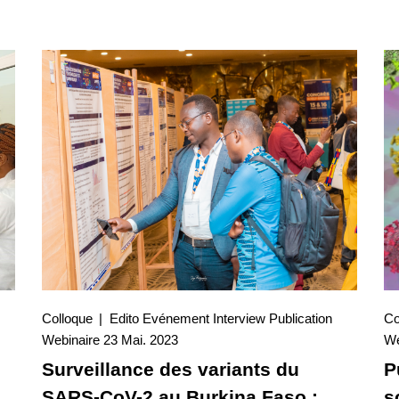
Colloque
Edito
Evénement
Interview
Publication
Co
23 Mai. 2023
Webinaire
23 Mai. 2023
Interview
We
Surveillance des variants du
P
SARS-CoV-2 au Burkina Faso :
s