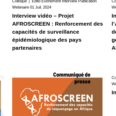
Colloque
Edito
Evénement
Interview
Publication
Co
01 Juil. 2024
Webinaire
01 Juil. 2024
Interview
We
Interview vidéo – Projet
I
AFROSCREEN : Renforcement des
l
capacités de surveillance
d
épidémiologique des pays
g
partenaires
A
Co
We
I